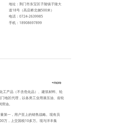
地址：荆门市东宝区子陵镇子陵大
道18号（高店桥北侧500米）
电话：0724-2639985
手机：18908697899
金、化工产品（不含危化品）、建筑材料、轮
荆门地区代理，以各类工业用液压油、齿轮
品牌润滑油。
质量第一，用户至上的销售战略。现有员
000万，上交国税10多万。现与洋丰集